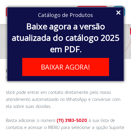
SUPERBUSCA
Catálogo de Produtos
Baixe agora a versão
atualizada do catálogo 2025
em PDF.
BAIXAR AGORA!
Precisa de assistência técnica especializada?
Nossa equipe técnica está à disposição para ajudar.
Você pode entrar em contato diretamente pelo nosso
atendimento automatizado no WhatsApp e conversar com
ela sobre suas dúvidas.
Basta adicionar o número
(11) 3183-5020
à sua lista de
contatos e acessar o MENU para selecionar a opção Suporte