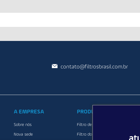
contato@filtrosbrasil.com.br
A EMPRESA
PRODUTOS
Sobre nós
Filtro de cabine
at
Nova sede
Filtro do combustível