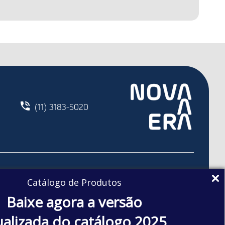
(11) 3183-5020
SUPORTE TÉCNICO
Catálogo de Produtos
Baixe agora a versão
Promotor Técnico
ualizada do catálogo 2025
Assistência técnica