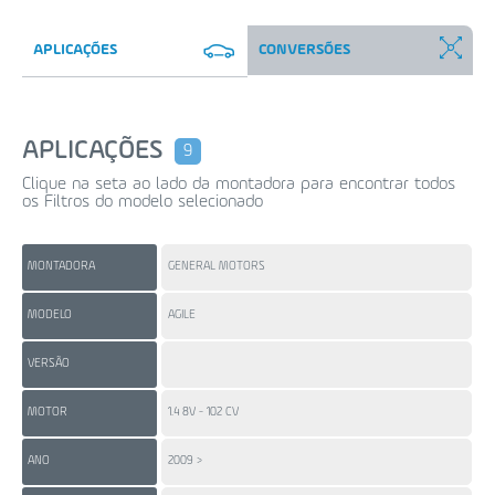
APLICAÇÕES
CONVERSÕES
APLICAÇÕES
9
Clique na seta ao lado da montadora para encontrar todos
os Filtros do modelo selecionado
MONTADORA
GENERAL MOTORS
GE
MODELO
AGILE
CO
VERSÃO
HA
MOTOR
1.4 8V - 102 CV
1.0
ANO
2009 >
20