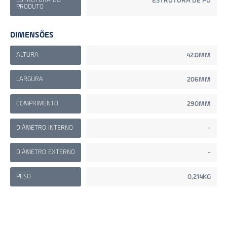
ESTRUTURA DO
ESTRUTURA DE PU
PRODUTO
DIMENSÕES
ALTURA
42.0MM
LARGURA
206MM
COMPRIMENTO
290MM
DIÂMETRO INTERNO
-
DIÂMETRO EXTERNO
-
PESO
0,214KG