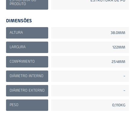
ESTRUTURA DO
ESTRUTURA DE PU
PRODUTO
DIMENSÕES
ALTURA
38.0MM
LARGURA
122MM
COMPRIMENTO
254MM
DIÂMETRO INTERNO
-
DIÂMETRO EXTERNO
-
PESO
0,110KG