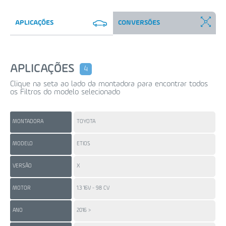
APLICAÇÕES
CONVERSÕES
APLICAÇÕES
4
Clique na seta ao lado da montadora para encontrar todos
os Filtros do modelo selecionado
MONTADORA
TOYOTA
TO
MODELO
ETIOS
ET
VERSÃO
X
X 
MOTOR
1.3 16V - 98 CV
1.5
ANO
2016 >
201