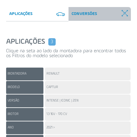
APLICAÇÕES
CONVERSÕES
APLICAÇÕES
3
Clique na seta ao lado da montadora para encontrar todos
os Filtros do modelo selecionado
MONTADORA
RENAULT
RE
MODELO
CAPTUR
DU
VERSÃO
INTENSE | ICONIC | ZEN
IC
MOTOR
1.3 16V - 170 CV
1.3
ANO
2021 >
20