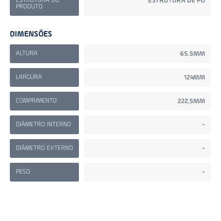
ESTRUTURA DO
ESTRUTURA DE PU
PRODUTO
DIMENSÕES
ALTURA
65.5MM
LARGURA
124MM
COMPRIMENTO
222,5MM
DIÂMETRO INTERNO
-
DIÂMETRO EXTERNO
-
PESO
-