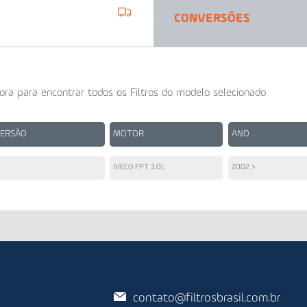
CONVERSÕES
ora para encontrar todos os Filtros do modelo selecionado
VERSÃO
MOTOR
ANO
IVECO FPT 3.0L
2002 >
contato@filtrosbrasil.com.br