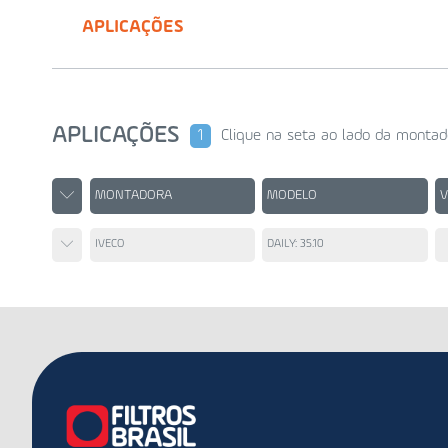
APLICAÇÕES
APLICAÇÕES
1
Clique na seta ao lado da montad
MONTADORA
MODELO
IVECO
DAILY: 35.10