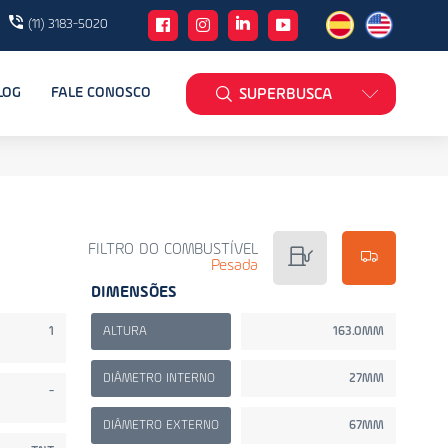
(11) 3183-5020
LOG
FALE CONOSCO
SUPERBUSCA
FILTRO DO COMBUSTÍVEL
Pesada
DIMENSÕES
1
ALTURA
163.0MM
DIÂMETRO INTERNO
27MM
-
DIÂMETRO EXTERNO
67MM