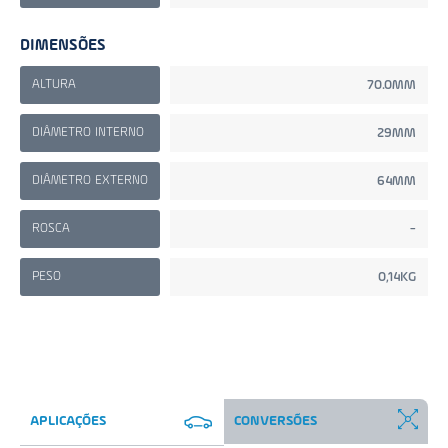
DIMENSÕES
ALTURA
70.0MM
DIÂMETRO INTERNO
29MM
DIÂMETRO EXTERNO
64MM
ROSCA
-
PESO
0,14KG
APLICAÇÕES
CONVERSÕES