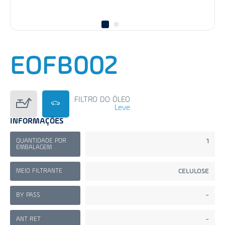
EOFB002
FILTRO DO ÓLEO
Leve
INFORMAÇÕES
QUANTIDADE POR
1
EMBALAGEM
MEIO FILTRANTE
CELULOSE
BY PASS
-
ANT RET
-