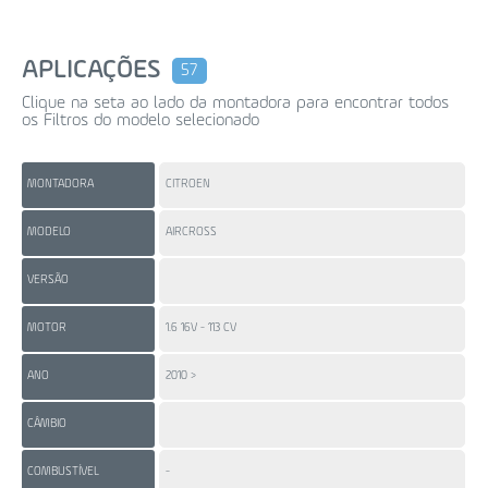
APLICAÇÕES
57
Clique na seta ao lado da montadora para encontrar todos
os Filtros do modelo selecionado
MONTADORA
CITROEN
CI
MODELO
AIRCROSS
BE
VERSÃO
MOTOR
1.6 16V - 113 CV
1.6
ANO
2010 >
20
CÂMBIO
COMBUSTÍVEL
-
-