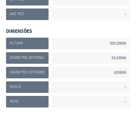
ANT RET
-
DIMENSÕES
ALTURA
105.0MM
DIÂMETRO INTERNO
24,5MM
DIÂMETRO EXTERNO
65MM
ROSCA
-
PESO
-