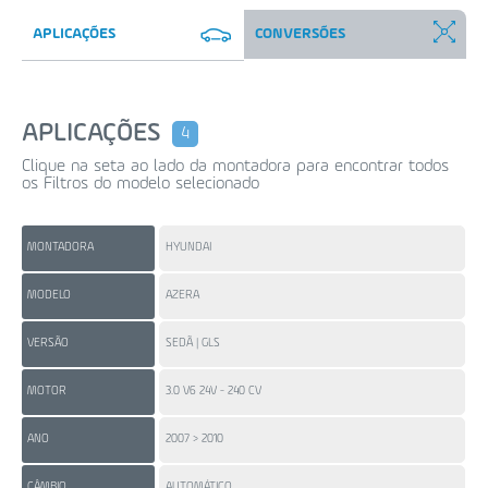
APLICAÇÕES
CONVERSÕES
APLICAÇÕES
4
Clique na seta ao lado da montadora para encontrar todos
os Filtros do modelo selecionado
MONTADORA
HYUNDAI
HY
MODELO
AZERA
VE
VERSÃO
SEDÃ | GLS
GL
MOTOR
3.0 V6 24V - 240 CV
3.8
ANO
2007 > 2010
20
CÂMBIO
AUTOMÁTICO
AU