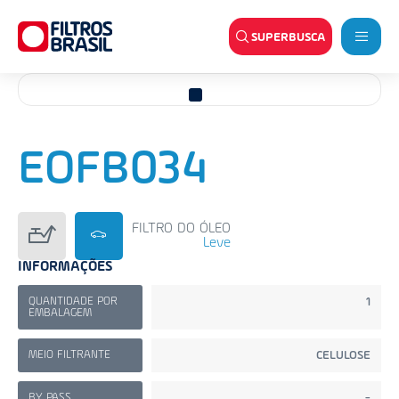
SUPERBUSCA
EOFB034
FILTRO DO ÓLEO
Leve
INFORMAÇÕES
QUANTIDADE POR
1
EMBALAGEM
MEIO FILTRANTE
CELULOSE
BY PASS
-