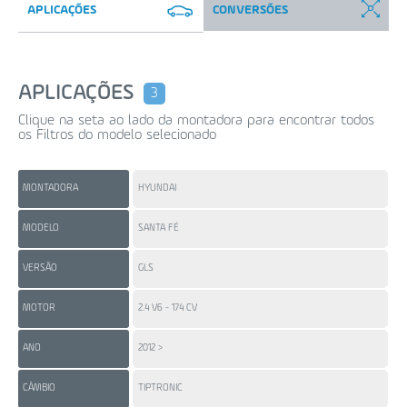
APLICAÇÕES
CONVERSÕES
APLICAÇÕES
3
Clique na seta ao lado da montadora para encontrar todos
os Filtros do modelo selecionado
MONTADORA
HYUNDAI
HY
MODELO
SANTA FÉ
SA
VERSÃO
GLS
GL
MOTOR
2.4 V6 - 174 CV
3.3
ANO
2012 >
201
CÂMBIO
TIPTRONIC
TI