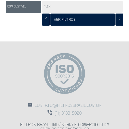
COMBUSTÍVEL
FLEX
GA
VER FILTROS
CONTATO@FILTROSBRASIL.COM.BR
(11) 3183-5020
FILTROS BRASIL INDÚSTRIA E COMÉRCIO LTDA