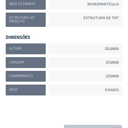
MEIO FILTRANTE
MICROPARTÍCULA
ESTRUTURA DO
ESTRUTURA DE TNT
PRODUTO
DIMENSÕES
ALTURA
20.0MM
LARGURA
253MM
COMPRIMENTO
225MM
PESO
0,042KG