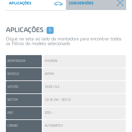
APLICAÇÕES
CONVERSÕES
APLICAÇÕES
6
Clique na seta ao lado da montadora para encontrar todos
os Filtros do modelo selecionado
MONTADORA
HYUNDAI
HY
MODELO
AZERA
SO
VERSÃO
SEDÃ | GLS
MOTOR
3.0 V6 24V - 265 CV
2.4
ANO
2012 >
201
CÂMBIO
AUTOMÁTICO
AU