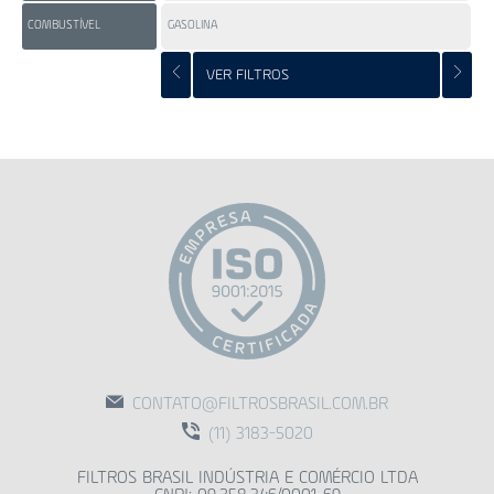
COMBUSTÍVEL
GASOLINA
GA
VER FILTROS
CONTATO@FILTROSBRASIL.COM.BR
(11) 3183-5020
FILTROS BRASIL INDÚSTRIA E COMÉRCIO LTDA