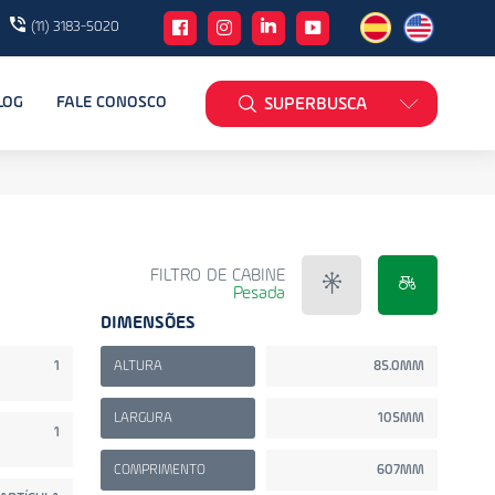
(11) 3183-5020
LOG
FALE CONOSCO
SUPERBUSCA
FILTRO DE CABINE
Pesada
DIMENSÕES
1
ALTURA
85.0MM
LARGURA
105MM
1
COMPRIMENTO
607MM