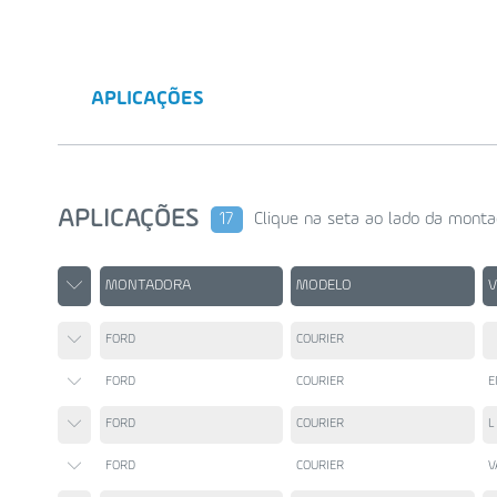
APLICAÇÕES
APLICAÇÕES
17
Clique na seta ao lado da monta
MONTADORA
MODELO
FORD
COURIER
FORD
COURIER
E
FORD
COURIER
L
FORD
COURIER
V