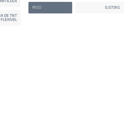
ARTÍCULA
PESO
0,073KG
A DE TNT
FLEXÍVEL