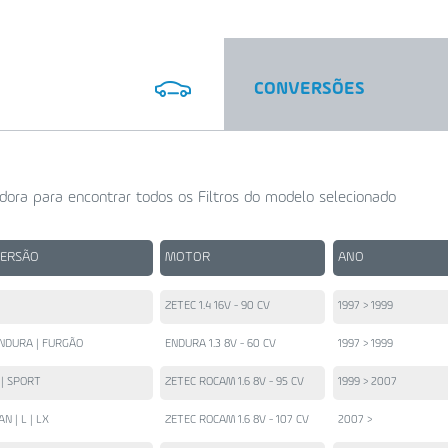
CONVERSÕES
dora para encontrar todos os Filtros do modelo selecionado
VERSÃO
MOTOR
ANO
ZETEC 1.4 16V - 90 CV
1997 > 1999
NDURA | FURGÃO
ENDURA 1.3 8V - 60 CV
1997 > 1999
 | SPORT
ZETEC ROCAM 1.6 8V - 95 CV
1999 > 2007
AN | L | LX
ZETEC ROCAM 1.6 8V - 107 CV
2007 >