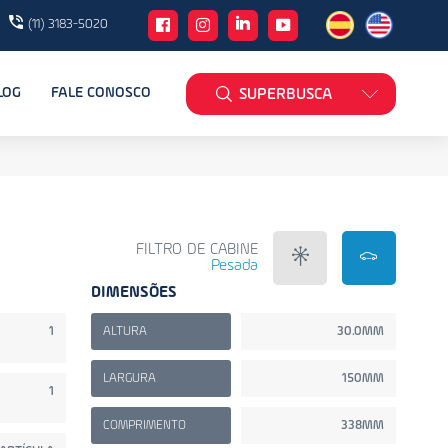
(11) 3183-5020
LOG
FALE CONOSCO
SUPERBUSCA
FILTRO DE CABINE
Pesada
DIMENSÕES
1
ALTURA
30.0MM
LARGURA
150MM
1
COMPRIMENTO
338MM