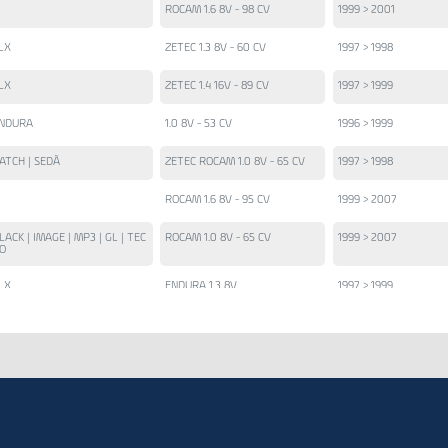
ROCAM 1.6 8V - 98 CV
1999 > 2001
LX
ZETEC 1.3 8V - 60 CV
1997 > 1998
LX
ZETEC 1.4 16V - 89 CV
1997 > 1999
NDURA
1.0 8V - 53 CV
1996 > 1999
ATCH | SEDÃ
ZETEC ROCAM 1.0 8V - 65 CV
1997 > 1998
ROCAM 1.6 8V - 95 CV
1999 > 2007
LACK | IMAGE | MP3 | GL | TEC
ROCAM 1.0 8V - 65 CV
1999 > 2007
O
LX
ENDURA 1.3 8V
1997 > 1999
LX | STREET
ENDURA 1.0 8V - 53 CV
1997 > 1999
MPORTADO
1.3 8V
> 1996
CUMMINS ISCE
2006 >
CUMMINS INT. 4 ISBE
2005 > 2011