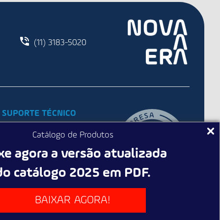
(11) 3183-5020
SUPORTE TÉCNICO
Promotor Técnico
Catálogo de Produtos
Assistência técnica
xe agora a versão atualizada
Garantia
do catálogo 2025 em PDF.
FAQ
Troca e Devolução
BAIXAR AGORA!
Equipe Técnica