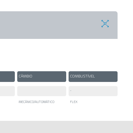
CÂMBIO
COMBUSTÍVEL
-
MECÂNICO/AUTOMÁTICO
FLEX