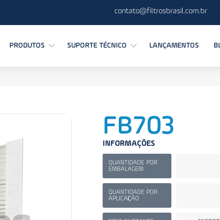
contato@filtrosbrasil.com.br
PRODUTOS
SUPORTE TÉCNICO
LANÇAMENTOS
B
FB703
INFORMAÇÕES
QUANTIDADE POR
EMBALAGEM
QUANTIDADE POR
APLICAÇÃO