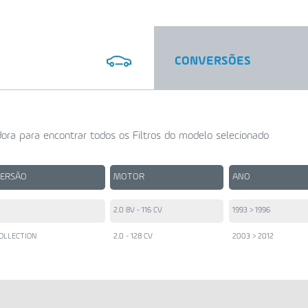
CONVERSÕES
ora para encontrar todos os Filtros do modelo selecionado
VERSÃO
MOTOR
ANO
2.0 8V - 116 CV
1993 > 1996
OLLECTION
2.0 - 128 CV
2003 > 2012