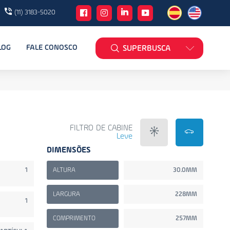
(11) 3183-5020
LOG
FALE CONOSCO
SUPERBUSCA
FILTRO DE CABINE
Leve
DIMENSÕES
1
ALTURA
30.0MM
LARGURA
228MM
1
COMPRIMENTO
257MM