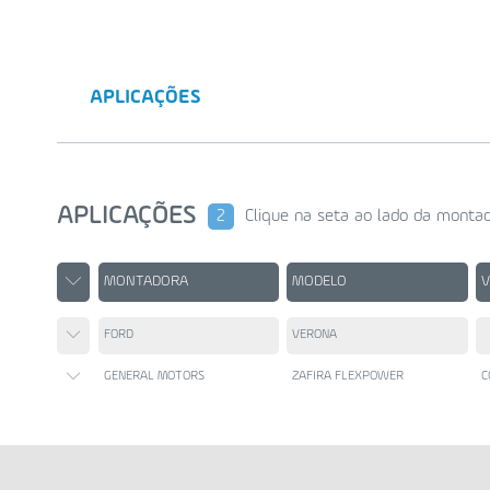
APLICAÇÕES
APLICAÇÕES
2
Clique na seta ao lado da montad
MONTADORA
MODELO
FORD
VERONA
GENERAL MOTORS
ZAFIRA FLEXPOWER
C