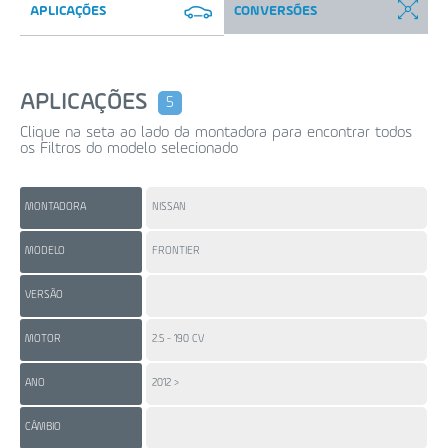
APLICAÇÕES
CONVERSÕES
APLICAÇÕES
5
Clique na seta ao lado da montadora para encontrar todos
os Filtros do modelo selecionado
MONTADORA
NISSAN
NI
MODELO
FRONTIER
SE
VERSÃO
S |
MOTOR
2.5 - 190 CV
2.0
ANO
2012 >
20
CÂMBIO
ME