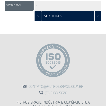
COMBUSTÍVEL
-
FL
VER FILTROS
CONTATO@FILTROSBRASIL.COM.BR
(11) 3183-5020
FILTROS BRASIL INDÚSTRIA E COMÉRCIO LTDA