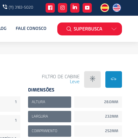
(11) 3183-5020
LOG
FALE CONOSCO
SUPERBUSCA
FILTRO DE CABINE
Leve
DIMENSÕES
1
ALTURA
28.0MM
LARGURA
232MM
1
COMPRIMENTO
252MM