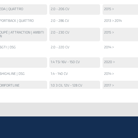
EDA | QUATTRO
2.0 - 206 CV
2015 >
PORTBACK | QUATTRO
2.0 - 286 CV
2013 > 2014
OUPÉ | ATTRACTION | AMBITI
2.0 - 230 CV
2015 >
N
6GTI | DSG
2.0 - 220 CV
2014 >
1.4 TSI 16V - 150 CV
2020 >
6HIGHLINE | DSG
1.4 - 140 CV
2014 >
OMFORTLINE
1.0 3 CIL 12V - 128 CV
2017 >
50 TSI | CONFORTLINE | R-LIN
1.4 TSI 150CV
2019 >
LI 350 TSI
2.0 TSI 230CV
2020 >
IGHLINE | COMFORTLINE
1.4 TSI 150 CV
2021 >
SG | ALLSPACE
1.4 16V - 150 CV
2017 >