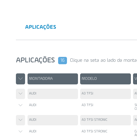
APLICAÇÕES
APLICAÇÕES
16
Clique na seta ao lado da monta
MONTADORA
MODELO
AUDI
A3 TFSI
A
AUDI
A3 TFSI
S
C
AUDI
A3 TFSI STRONIC
A
AUDI
A3 TFSI STRONIC
C
A