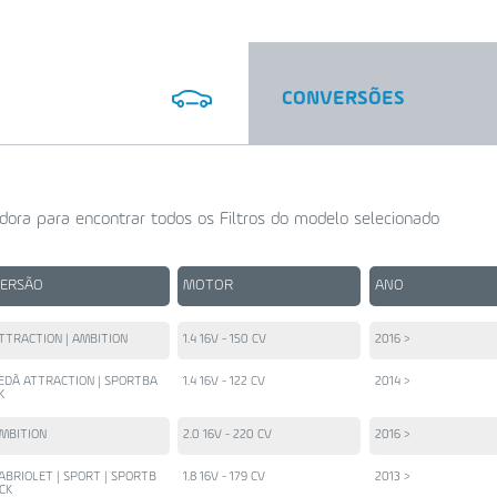
CONVERSÕES
dora para encontrar todos os Filtros do modelo selecionado
VERSÃO
MOTOR
ANO
TTRACTION | AMBITION
1.4 16V - 150 CV
2016 >
EDÃ ATTRACTION | SPORTBA
1.4 16V - 122 CV
2014 >
K
MBITION
2.0 16V - 220 CV
2016 >
ABRIOLET | SPORT | SPORTB
1.8 16V - 179 CV
2013 >
CK