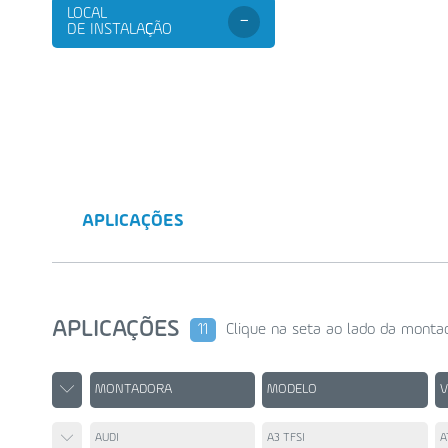
LOCAL
-
DE INSTALAÇÃO
APLICAÇÕES
APLICAÇÕES
11
Clique na seta ao lado da montad
MONTADORA
MODELO
AUDI
A3 TFSI
A