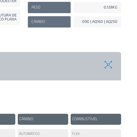
OLIESTER
PESO
0,128KG
UTURA DE
CO PLANA
CÂMBIO
09G | AQ160 | AQ250
CÂMBIO
COMBUSTÍVEL
AUTOMÁTICO
FLEX