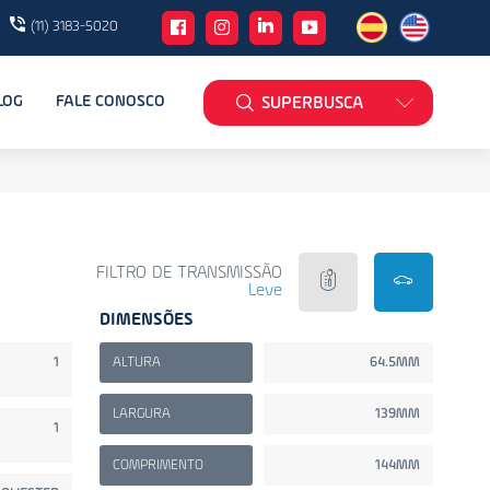
(11) 3183-5020
LOG
FALE CONOSCO
SUPERBUSCA
FILTRO DE TRANSMISSÃO
Leve
DIMENSÕES
1
ALTURA
64.5MM
LARGURA
139MM
1
COMPRIMENTO
144MM