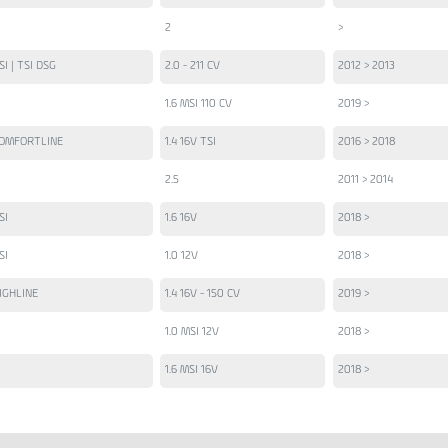
2
>
SI | TSI DSG
2.0 - 211 CV
2012 > 2013
1.6 MSI 110 CV
2019 >
OMFORTLINE
1.4 16V TSI
2016 > 2018
2.5
2011 > 2014
SI
1.6 16V
2018 >
SI
1.0 12V
2018 >
IGHLINE
1.4 16V - 150 CV
2019 >
1.0 MSI 12V
2018 >
1.6 MSI 16V
2018 >