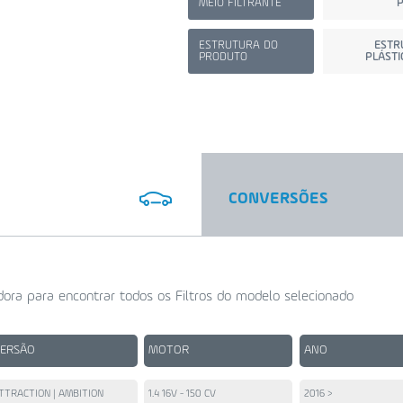
MEIO FILTRANTE
P
ESTRUTURA DO
ESTR
PRODUTO
PLÁSTI
CONVERSÕES
ora para encontrar todos os Filtros do modelo selecionado
VERSÃO
MOTOR
ANO
TTRACTION | AMBITION
1.4 16V - 150 CV
2016 >