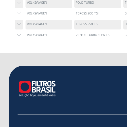
VOLKSWAGEN
POLO TURBO
T
VOLKSWAGEN
TCROSS 200 TSI
C
VOLKSWAGEN
TCROSS 250 TSI
H
VOLKSWAGEN
VIRTUS TURBO FLEX TSI
G