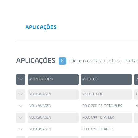
APLICAÇÕES
APLICAÇÕES
8
Clique na seta ao lado da montad
MONTADORA
MODELO
VOLKSWAGEN
NIVUS TURBO
T
VOLKSWAGEN
POLO 200 TSI TOTALFLEX
H
VOLKSWAGEN
POLO MPI TOTAFLEX
VOLKSWAGEN
POLO MSI TOTAFLEX