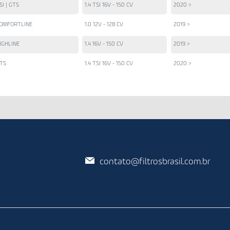
SI | GTS
1.4 TSI 16V - 150 CV
2020 >
OMFORTLINE
1.0 12V - 128 CV
2019 >
IGHLINE
1.4 16V - 150 CV
2019 >
TS
1.4 TSI 16V - 150 CV
2020 >
contato@filtrosbrasil.com.br