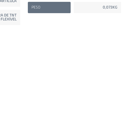
ARTÍCULA
PESO
0,073KG
A DE TNT
FLEXÍVEL