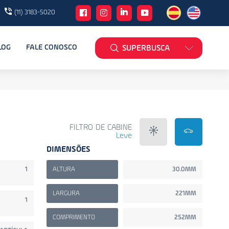
(11) 3183-5020
LOG
FALE CONOSCO
SUPERBUSCA
FILTRO DE CABINE
Leve
DIMENSÕES
1
ALTURA
30.0MM
LARGURA
221MM
1
COMPRIMENTO
252MM