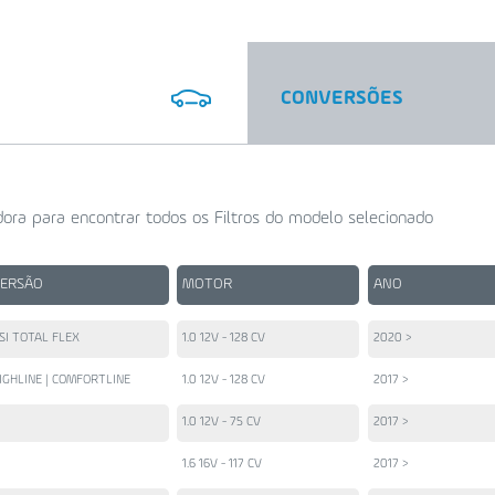
CONVERSÕES
ora para encontrar todos os Filtros do modelo selecionado
VERSÃO
MOTOR
ANO
SI TOTAL FLEX
1.0 12V - 128 CV
2020 >
IGHLINE | COMFORTLINE
1.0 12V - 128 CV
2017 >
1.0 12V - 75 CV
2017 >
1.6 16V - 117 CV
2017 >