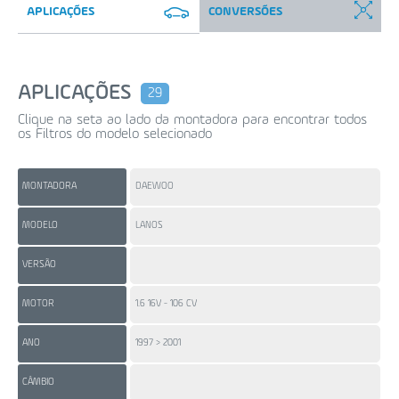
APLICAÇÕES
CONVERSÕES
APLICAÇÕES
29
Clique na seta ao lado da montadora para encontrar todos
os Filtros do modelo selecionado
MONTADORA
DAEWOO
FI
MODELO
LANOS
ID
VERSÃO
MOTOR
1.6 16V - 106 CV
1.6
ANO
1997 > 2001
201
CÂMBIO