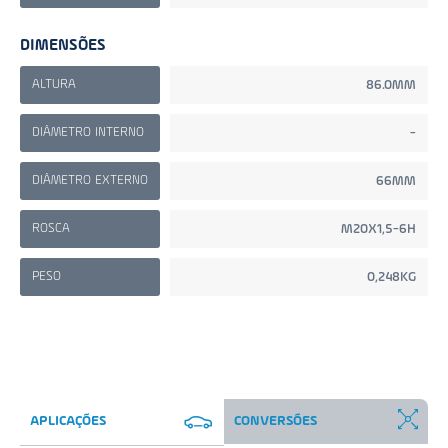
DIMENSÕES
ALTURA
86.0MM
DIÂMETRO INTERNO
-
DIÂMETRO EXTERNO
66MM
ROSCA
M20X1,5-6H
PESO
0,248KG
APLICAÇÕES
CONVERSÕES