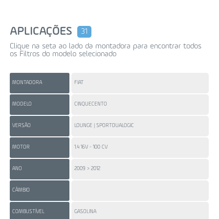
APLICAÇÕES
31
Clique na seta ao lado da montadora para encontrar todos
os Filtros do modelo selecionado
MONTADORA
FIAT
FI
MODELO
CINQUECENTO
DO
VERSÃO
LOUNGE | SPORTDUALOGIC
AT
MOTOR
1.4 16V - 100 CV
1.4
ANO
2009 > 2012
201
CÂMBIO
ME
COMBUSTÍVEL
GASOLINA
FL